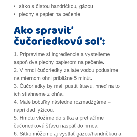
sitko s čistou handričkou, gázou
plechy a papier na pečenie
Ako spraviť
čučoriedkovú soľ:
Pripravíme si ingrediencie a vystelieme
aspoň dva plechy papierom na pečenie.
V hrnci čučoriedky zaliate vodou podusíme
na miernom ohni približne 5 minút.
Čučoriedky by mali pustiť šťavu, hneď na to
ich stiahneme z ohňa.
Malé bobuľky následne rozmadžgáme –
napríklad lyžicou.
Hmotu vložíme do sitka a pretlačíme
čučoriedkovú šťavu naspäť do hrnca.
Sitko môžeme aj vystlať gázou/handričkou a