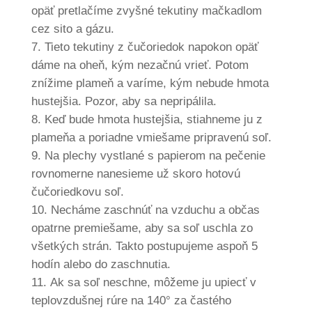
opäť pretlačíme zvyšné tekutiny mačkadlom
cez sito a gázu.
Tieto tekutiny z čučoriedok napokon opäť
dáme na oheň, kým nezačnú vrieť. Potom
znížime plameň a varíme, kým nebude hmota
hustejšia. Pozor, aby sa nepripálila.
Keď bude hmota hustejšia, stiahneme ju z
plameňa a poriadne vmiešame pripravenú soľ.
Na plechy vystlané s papierom na pečenie
rovnomerne nanesieme už skoro hotovú
čučoriedkovu soľ.
Necháme zaschnúť na vzduchu a občas
opatrne premiešame, aby sa soľ uschla zo
všetkých strán. Takto postupujeme aspoň 5
hodín alebo do zaschnutia.
Ak sa soľ neschne, môžeme ju upiecť v
teplovzdušnej rúre na 140° za častého