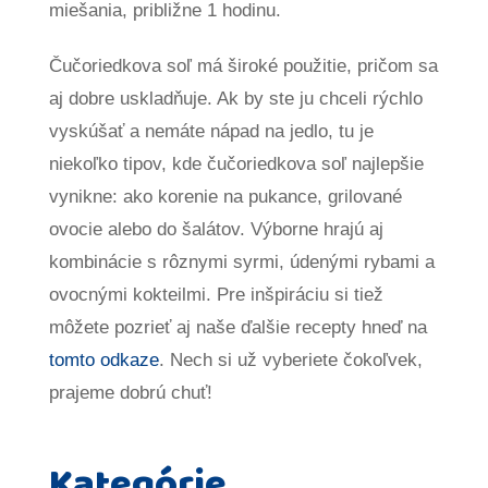
miešania, približne 1 hodinu.
Čučoriedkova soľ má široké použitie, pričom sa
aj dobre uskladňuje. Ak by ste ju chceli rýchlo
vyskúšať a nemáte nápad na jedlo, tu je
niekoľko tipov, kde čučoriedkova soľ najlepšie
vynikne: ako korenie na pukance, grilované
ovocie alebo do šalátov. Výborne hrajú aj
kombinácie s rôznymi syrmi, údenými rybami a
ovocnými kokteilmi. Pre inšpiráciu si tiež
môžete pozrieť aj naše ďalšie recepty hneď na
tomto odkaze
. Nech si už vyberiete čokoľvek,
prajeme dobrú chuť!
Kategórie