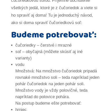
čučoriedkovou soľou. Príjemné dochutenie
všetkých jedál, ktoré je z čučoriedok a viete si
ho spraviť aj doma! Tu je jednoduchý návod,
ako si doma spraviť čučoriedkovú soľ:
Budeme potrebovať:
čučoriedky – čerstvé i mrazné
soľ – obyčajná (môžete skúsiť aj iné
varianty)
vodu
Množstvá: Na množstvo čučoriedok pripadá
rovnaké množstvo soli – teda napríklad jeden
pohár čučoriedok na jeden pohár soli.
Množstvo vody je vždy polovičné, teda
napríklad do polovice pohára.
Na postup budeme ešte potrebovať:
hrniec