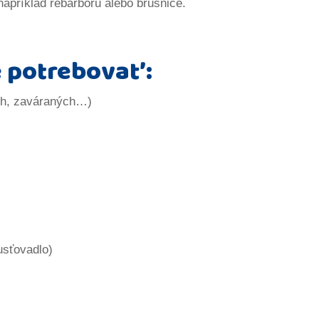
 napríklad rebarboru alebo brusnice.
 potrebovať:
ch, zaváraných…)
usťovadlo)