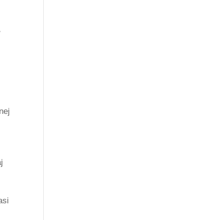
ť
nej
j
asi