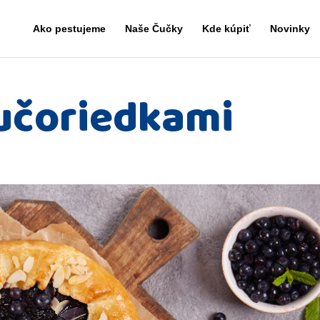
Ako pestujeme
Naše Čučky
Kde kúpiť
Novinky
čučoriedkami