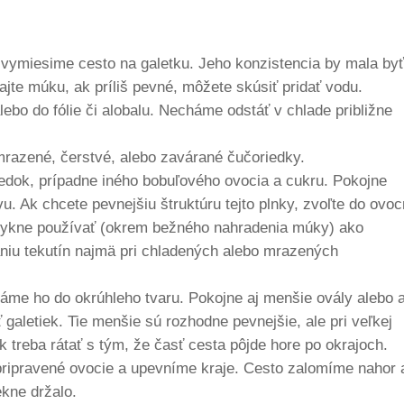
a vymiesime cesto na galetku. Jeho konzistencia by mala by
idajte múku, ak príliš pevné, môžete skúsiť pridať vodu.
bo do fólie či alobalu. Necháme odstáť v chlade približne
razené, čerstvé, alebo zavárané čučoriedky.
iedok, prípadne iného bobuľového ovocia a cukru. Pokojne
. Ak chcete pevnejšiu štruktúru tejto plnky, zvoľte do ovoc
zvykne používať (okrem bežného nahradenia múky) ako
niu tekutín najmä pri chladených alebo mrazených
áme ho do okrúhleho tvaru. Pokojne aj menšie ovály alebo a
 galetiek. Tie menšie sú rozhodne pevnejšie, ale pri veľkej
 treba rátať s tým, že časť cesta pôjde hore po okrajoch.
ripravené ovocie a upevníme kraje. Cesto zalomíme nahor 
ekne držalo.