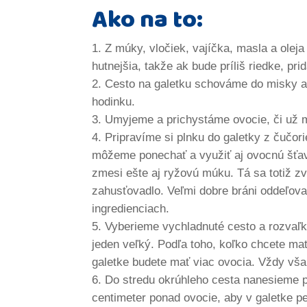
Ako na to:
Z múky, vločiek, vajíčka, masla a olej
hutnejšia, takže ak bude príliš riedke, pr
Cesto na galetku schováme do misky ale
hodinku.
Umyjeme a prichystáme ovocie, či už m
Pripravíme si plnku do galetky z čučor
môžeme ponechať a využiť aj ovocnú šťavu
zmesi ešte aj ryžovú múku. Tá sa totiž 
zahusťovadlo. Veľmi dobre bráni oddeľova
ingredienciach.
Vyberieme vychladnuté cesto a rozvaľk
jeden veľký. Podľa toho, koľko chcete mať
galetke budete mať viac ovocia. Vždy však
Do stredu okrúhleho cesta nanesieme p
centimeter ponad ovocie, aby v galetke p