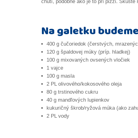
chutí, podobne ako je to pri pizzi. Skúste
Na galetku budeme
400 g čučoriedok (čerstvých, mrazený
120 g špaldovej múky (príp. hladkej)
100 g mixovaných ovsených vločiek
1 vajce
100 g masla
2 PL olivového/kokosového oleja
80 g trstinového cukru
40 g mandľových lupienkov
kukuričný škrob/ryžová múka (ako zah
2 PL vody