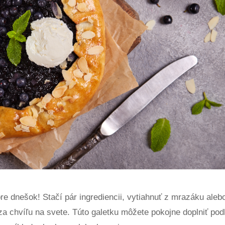
re dnešok! Stačí pár ingrediencii, vytiahnuť z mrazáku aleb
za chvíľu na svete. Túto galetku môžete pokojne doplniť pod