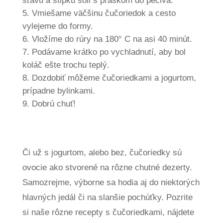
šťavu a štipku soli s práškom do pečiva.
Vmiešame väčšinu čučoriedok a cesto
vylejeme do formy.
Vložíme do rúry na 180° C na asi 40 minút.
Podávame krátko po vychladnutí, aby bol
koláč ešte trochu teplý.
Dozdobiť môžeme čučoriedkami a jogurtom,
prípadne bylinkami.
Dobrú chuť!
Či už s jogurtom, alebo bez, čučoriedky sú
ovocie ako stvorené na rôzne chutné dezerty.
Samozrejme, výborne sa hodia aj do niektorých
hlavných jedál či na slanšie pochúťky. Pozrite
si naše rôzne recepty s čučoriedkami, nájdete