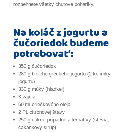
rozbehnete všetky chuťové poháriky.
Na koláč z jogurtu a
čučoriedok budeme
potrebovať:
350 g čučoriedok
280 g bieleho gréckeho jogurtu (2 kelímky
jogurtu)
330 g múky (hladkej)
3 vajcia
60 ml orieškového oleja
2 PL citrónovej šťavy
250 g cukru, prípadne alternatívy (stévia,
čakankový sirup)